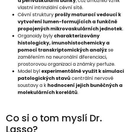
a perivaskulární buňky
, což umožnilo vznik
vlastní intrinziální cévní sítě.
Cévní struktury
prošly maturací vedoucí k
vytvoření lumen-formujících a funkčně
propojených mikrovaskulárních jednotek
.
Organoidy byly
charakterizovány
histologicky, imunohistochemicky a
pomocí transkriptomických analýz
se
zaměřením na neuronální diferenciaci,
prostorovou organizaci a známky perfuze.
Model byl
experimentálně využit k simulaci
patologických stavů
centrální nervové
soustavy a k
hodnocení jejich buněčných a
molekulárních korelátů
.
Co si o tom myslí Dr.
Lasso?