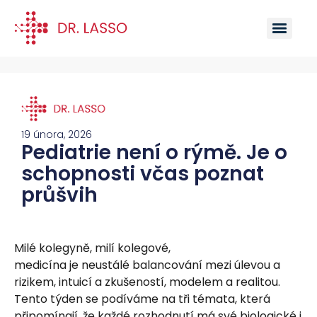
19 února, 2026
Pediatrie není o rýmě. Je o
schopnosti včas poznat
průšvih
Milé kolegyně, milí kolegové,
medicína je neustálé balancování mezi úlevou a
rizikem, intuicí a zkušeností, modelem a realitou.
Tento týden se podíváme na tři témata, která
připomínají, že každé rozhodnutí má své biologické i