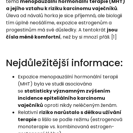
téma
menopauzální hormonální terapie (MHT)
a jejího vztahu k riziku karcinomu vaječníků
.
Úleva od návalů horka je sice příjemná, ale biologii
tím úplně neošálíme, expozice estrogenům a
progestinům má své důsledky. A tentokrát
jsou
čísla méně komfortní
, než by si mnozí přáli. [1]
Nejdůležitější informace:
Expozice menopauzální hormonální terapii
(MHT) byla ve studii asociována
se
statisticky významným zvýšením
incidence epiteliálního karcinomu
vaječníků
oproti nikdy neléčeným ženám.
Relativní
riziko narůstalo s délkou užívání
terapie
a lišilo se podle režimu (estrogenová
monoterapie vs. kombinovaná estrogen-