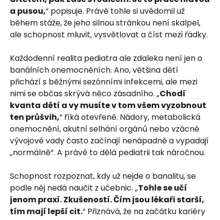
a pusou,
“ popisuje. Právě tohle si uvědomil už
během stáže, že jeho silnou stránkou není skalpel,
ale schopnost mluvit, vysvětlovat a číst mezi řádky.
Každodenní realita pediatra ale zdaleka není jen o
banálních onemocněních. Ano, většina dětí
přichází s běžnými sezónními infekcemi, ale mezi
nimi se občas skrývá něco zásadního. „
Chodí
kvanta dětí a vy musíte v tom všem vyzobnout
ten průšvih,
“ říká otevřeně. Nádory, metabolická
onemocnění, akutní selhání orgánů nebo vzácné
vývojové vady často začínají nenápadně a vypadají
„normálně“. A právě to dělá pediatrii tak náročnou.
Schopnost rozpoznat, kdy už nejde o banalitu, se
podle něj nedá naučit z učebnic. „
Tohle se učí
jenom praxí. Zkušeností. Čím jsou lékaři starší,
tím mají lepší cit.
“ Přiznává, že na začátku kariéry