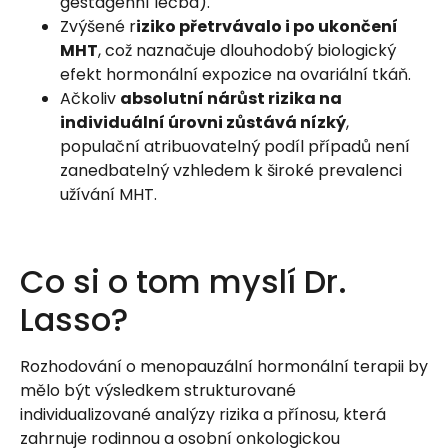
gestagenní léčba).
Zvýšené r
iziko přetrvávalo i po ukončení
MHT
, což naznačuje dlouhodobý biologický
efekt hormonální expozice na ovariální tkáň.
Ačkoliv
absolutní nárůst rizika na
individuální úrovni zůstává nízký
,
populační atribuovatelný podíl případů není
zanedbatelný vzhledem k široké prevalenci
užívání MHT.
Co si o tom myslí Dr.
Lasso?
Rozhodování o menopauzální hormonální terapii by
mělo být výsledkem strukturované
individualizované analýzy rizika a přínosu, která
zahrnuje rodinnou a osobní onkologickou