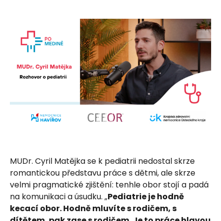
MUDr. Cyril Matějka se k pediatrii nedostal skrze
romantickou představu práce s dětmi, ale skrze
velmi pragmatické zjištění: tenhle obor stojí a padá
na komunikaci a úsudku. „
Pediatrie je hodně
kecací obor. Hodně mluvíte s rodičem, s
dítětem, pak zase s rodičem. Je to práce hlavou