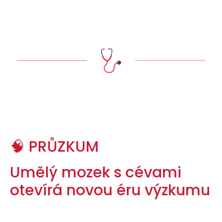
🧠 PRŮZKUM
Umělý mozek s cévami
otevírá novou éru výzkumu