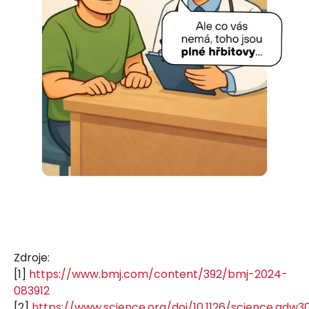
Zdroje:
[1]
https://www.bmj.com/content/392/bmj-2024-
083912
[2]
https://www.science.org/doi/10.1126/science.adw3