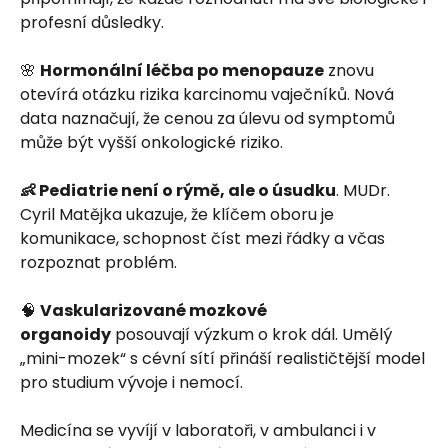
profesní důsledky.
🌸
Hormonální léčba po menopauze
znovu
otevírá otázku rizika karcinomu vaječníků. Nová
data naznačují, že cenou za úlevu od symptomů
může být vyšší onkologické riziko.
👶 Pediatrie není o rýmě, ale o úsudku
. MUDr.
Cyril Matějka ukazuje, že klíčem oboru je
komunikace, schopnost číst mezi řádky a včas
rozpoznat problém.
🧠
Vaskularizované mozkové
organoidy
posouvají výzkum o krok dál. Umělý
„mini-mozek“ s cévní sítí přináší realističtější model
pro studium vývoje i nemocí.
Medicína se vyvíjí v laboratoři, v ambulanci i v