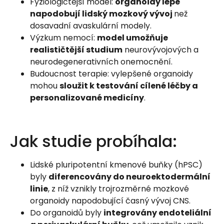
Fyziologičtější model:
organoidy lépe
napodobují lidský mozkový vývoj
než
dosavadní avaskulární modely.
Výzkum nemocí:
model umožňuje
realističtější studium
neurovývojových a
neurodegenerativních onemocnění.
Budoucnost terapie: vylepšené organoidy
mohou
sloužit k testování cílené léčby a
personalizované medicíny
.
Jak studie probíhala:
Lidské pluripotentní kmenové buňky (hPSC)
byly
diferencovány do neuroektodermální
linie
, z níž vznikly trojrozměrné mozkové
organoidy napodobující časný vývoj CNS.
Do organoidů byly
integrovány endoteliální