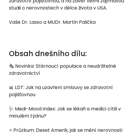
zdravotní pojišťovnou, a na závěr velmi zajímavou
studii o nerovnostech v délce života v USA.
Vaše Dr. Lasso a MUDr. Martin Palička
Obsah dnešního dílu:
🗞️ Novinka: Stárnoucí populace a neudržitelné
zdravotnictví
📊 LDT: Jak na uzavření smlouvy se zdravotní
pojišťovnou
🩺 Medi-Mood index: Jak se lékaři a medici cítili v
minulém týdnu?
⭐️ Průzkum: Deset Amerik, jak se mění nerovnosti