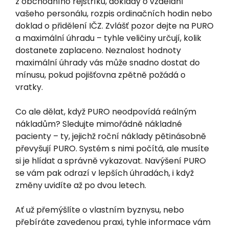
z obchodního rejstříku, doklady o vzdělání
vašeho personálu, rozpis ordinačních hodin nebo
doklad o přidělení IČZ. Zvlášť pozor dejte na PURO
a maximální úhradu – tyhle veličiny určují, kolik
dostanete zaplaceno. Neznalost hodnoty
maximální úhrady vás může snadno dostat do
mínusu, pokud pojišťovna zpětně požádá o
vratky.
Co ale dělat, když PURO neodpovídá reálným
nákladům? Sledujte mimořádně nákladné
pacienty – ty, jejichž roční náklady pětinásobně
převyšují PURO. Systém s nimi počítá, ale musíte
si je hlídat a správně vykazovat. Navýšení PURO
se vám pak odrazí v lepších úhradách, i když
změny uvidíte až po dvou letech.
Ať už přemýšlíte o vlastním byznysu, nebo
přebíráte zavedenou praxi, tyhle informace vám