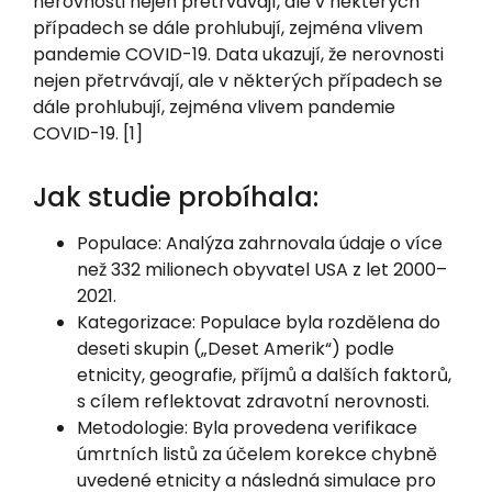
nerovnosti nejen přetrvávají, ale v některých
případech se dále prohlubují, zejména vlivem
pandemie COVID-19. Data ukazují, že nerovnosti
nejen přetrvávají, ale v některých případech se
dále prohlubují, zejména vlivem pandemie
COVID-19. [1]
Jak studie probíhala:
Populace: Analýza zahrnovala údaje o více
než 332 milionech obyvatel USA z let 2000–
2021.
Kategorizace: Populace byla rozdělena do
deseti skupin („Deset Amerik“) podle
etnicity, geografie, příjmů a dalších faktorů,
s cílem reflektovat zdravotní nerovnosti.
Metodologie: Byla provedena verifikace
úmrtních listů za účelem korekce chybně
uvedené etnicity a následná simulace pro