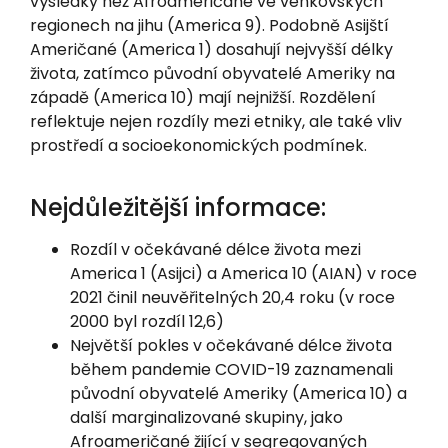
výsledky než Afroameričané ve venkovských
regionech na jihu (America 9). Podobně Asijští
Američané (America 1) dosahují nejvyšší délky
života, zatímco původní obyvatelé Ameriky na
západě (America 10) mají nejnižší. Rozdělení
reflektuje nejen rozdíly mezi etniky, ale také vliv
prostředí a socioekonomických podmínek.
Nejdůležitější informace:
Rozdíl v očekávané délce života mezi
America 1 (Asijci) a America 10 (AIAN) v roce
2021 činil neuvěřitelných 20,4 roku (v roce
2000 byl rozdíl 12,6)
Největší pokles v očekávané délce života
během pandemie COVID-19 zaznamenali
původní obyvatelé Ameriky (America 10) a
další marginalizované skupiny, jako
Afroameričané žijící v segregovaných