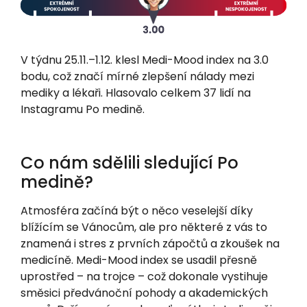
V týdnu 25.11.–1.12. klesl Medi-Mood index na 3.0
bodu, což značí mírné zlepšení nálady mezi
mediky a lékaři. Hlasovalo celkem 37 lidí na
Instagramu Po medině.
Co nám sdělili sledující Po
medině?
Atmosféra začíná být o něco veselejší díky
blížícím se Vánocům, ale pro některé z vás to
znamená i stres z prvních zápočtů a zkoušek na
medicíně. Medi-Mood index se usadil přesně
uprostřed – na trojce – což dokonale vystihuje
směsici předvánoční pohody a akademických