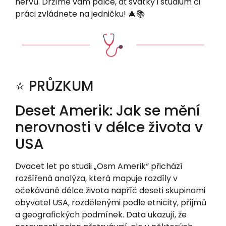
nervů. Držíme vám palce, ať svátky i studium či
práci zvládnete na jedničku! 🎄📚
⭐️ PRŮZKUM
Deset Amerik: Jak se mění
nerovnosti v délce života v
USA
Dvacet let po studii „Osm Amerik“ přichází
rozšířená analýza, která mapuje rozdíly v
očekávané délce života napříč deseti skupinami
obyvatel USA, rozdělenými podle etnicity, příjmů
a geografických podmínek. Data ukazují, že