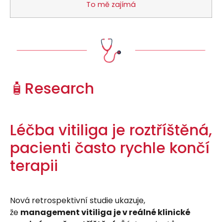
To mě zajímá
🧴Research
Léčba vitiliga je roztříštěná,
pacienti často rychle končí
terapii
Nová retrospektivní studie ukazuje,
že
management vitiliga je v reálné klinické