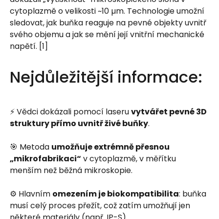
cytoplazmě o velikosti ~10 µm. Technologie umožní
sledovat, jak buňka reaguje na pevné objekty uvnitř
svého objemu a jak se mění její vnitřní mechanické
napětí. [1]
Nejdůležitější informace:
⚡ Vědci dokázali pomocí laseru
vytvářet pevné 3D
struktury přímo uvnitř živé buňky
.
🎯 Metoda
umožňuje extrémně přesnou
„mikrofabrikaci“
v cytoplazmě, v měřítku
menším než běžná mikroskopie.
⚙️ Hlavním
omezením je biokompatibilita
: buňka
musí celý proces přežít, což zatím umožňují jen
některé materiály (např. IP-S).