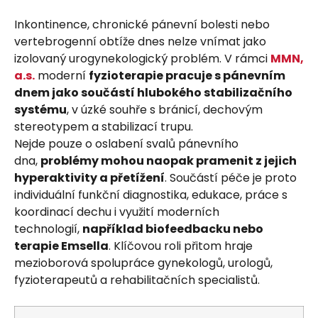
Inkontinence, chronické pánevní bolesti nebo
vertebrogenní obtíže dnes nelze vnímat jako
izolovaný urogynekologický problém. V rámci
MMN,
a.s.
moderní
fyzioterapie pracuje s pánevním
dnem jako součástí hlubokého stabilizačního
systému
, v úzké souhře s bránicí, dechovým
stereotypem a stabilizací trupu.
Nejde pouze o oslabení svalů pánevního
dna,
problémy mohou naopak pramenit z jejich
hyperaktivity a přetížení
. Součástí péče je proto
individuální funkční diagnostika, edukace, práce s
koordinací dechu i využití moderních
technologií,
například biofeedbacku nebo
terapie Emsella
. Klíčovou roli přitom hraje
mezioborová spolupráce gynekologů, urologů,
fyzioterapeutů a rehabilitačních specialistů.