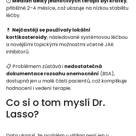
⏱️
Medián délky jednotlivých terapií byl krátký
,
přibližně 2–4 měsíce, což ukazuje na nízkou stabilitu
léčby.
💊
Nejčastěji se používaly lokální
kortikosteroidy
, následované systémovou léčbou
a novějšími topickými možnostmi včetně JAK
inhibitorů.
📋 Problémem zůstává i
nedostatečná
dokumentace rozsahu onemocnění
(BSA),
dostupná jen u malé části pacientů, což komplikuje
hodnocení i vedení terapie.
Co si o tom myslí Dr.
Lasso?
Data ukazují, že problém u vitiliga není jen v