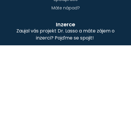
Máte nápad?
Inzerce
Zaujal vás projekt Dr. Lasso a máte zájem o
inzerci? Pojďme se spojit!
Kontakt
hello@drlasso.com
tel: +420 608 750 800
Adresa
Medical Insider s.r.o
Hlavní 1434
691 41 Břeclav
© Medical Insider