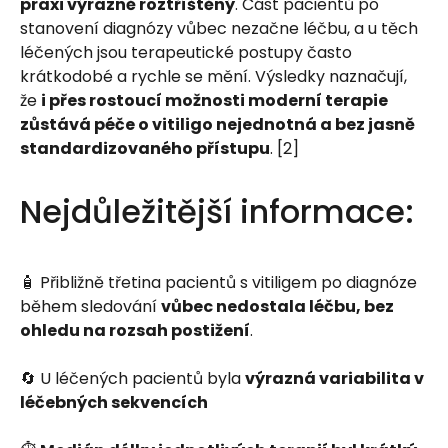
praxi výrazně roztříštěný
. Část pacientů po
stanovení diagnózy vůbec nezačne léčbu, a u těch
léčených jsou terapeutické postupy často
krátkodobé a rychle se mění. Výsledky naznačují,
že
i přes rostoucí možnosti moderní terapie
zůstává péče o vitiligo nejednotná a bez jasně
standardizovaného přístupu
. [2]
Nejdůležitější informace:
🧴 Přibližně třetina pacientů s vitiligem po diagnóze
během sledování
vůbec nedostala léčbu, bez
ohledu na rozsah postižení
.
🔄 U léčených pacientů byla
výrazná variabilita v
léčebných sekvencích