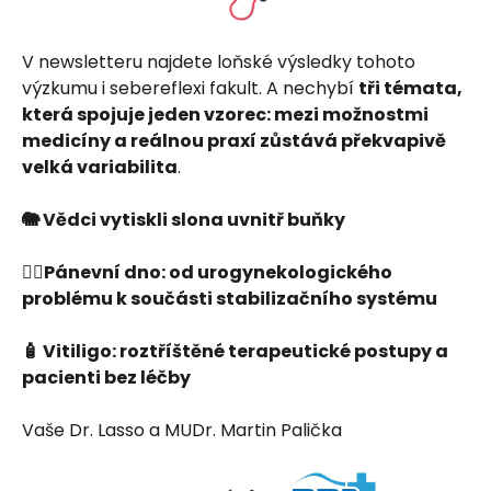
V newsletteru najdete loňské výsledky tohoto
výzkumu i sebereflexi fakult. A nechybí
tři témata,
která spojuje jeden vzorec: mezi možnostmi
medicíny a reálnou praxí zůstává překvapivě
velká variabilita
.
🐘 Vědci vytiskli slona uvnitř buňky
🧘‍♀️Pánevní dno: od urogynekologického
problému k součásti stabilizačního systému
🧴 Vitiligo: roztříštěné terapeutické postupy a
pacienti bez léčby
Vaše Dr. Lasso a MUDr. Martin Palička