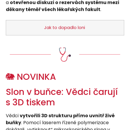
a
otevřenou diskuzi o rezervách systému mezi
děkany téměř všech lékařských fakult
.
Jak to dopadlo loni
🐘 NOVINKA
Slon v buňce: Vědci čarují
s 3D tiskem
Vědci
vytvořili 3D strukturu přímo uvnitř živé
buňky
. Pomocí laserem řízené polymerizace
dokázali „vytisknout“ mikroskopického slona v