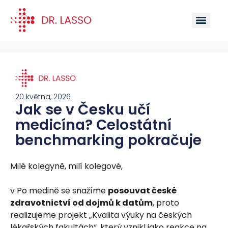
20 května, 2026
Jak se v Česku učí
medicína? Celostátní
benchmarking pokračuje
Milé kolegyně, milí kolegové,
v Po medině se snažíme
posouvat české
zdravotnictví od dojmů k datům
, proto
realizujeme projekt „Kvalita výuky na českých
lékařských fakultách“, který vznikl jako reakce na