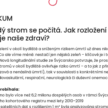
ZKUM
ý strom se počítá. Jak rozložení
je naše zdraví?
lení v okolí bydliště a sníženým rizikem úmrtí už dnes ni
o ale víme méně: nestačí jen nějaká zeleň – klíčové je i to,
ová longitudinální studie ze Švýcarska potvrzuje, že pro
romů v okolí bydliště ovlivňuje riziko úmrtí – a to jak z p
zová a nenásilná úmrtí), tak v souvislosti s konkrétními 
diovaskulární, respirační, neurologická či duševní onemocn
probíhala:
no bylo více než 6,2 milionu dospělých osob v rámci Švý
ho kohortového registru mezi lety 2010–2019
satelitních dat s rozlišením 1 m² byla analyzována strom