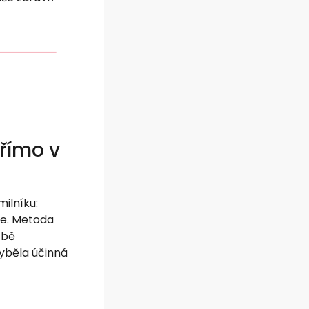
římo v
ilníku:
ze. Metoda
čbě
yběla účinná