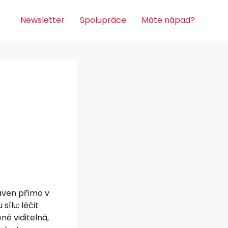
Newsletter
Spolupráce
Máte nápad?
raven přímo v
ílu: léčit
ně viditelná,