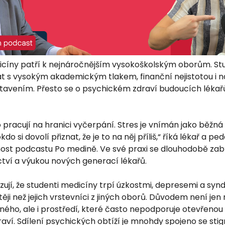
cíny patří k nejnáročnějším vysokoškolským oborům. Stu
t s vysokým akademickým tlakem, finanční nejistotou i
avením. Přesto se o psychickém zdraví budoucích lékařů
 pracují na hranici vyčerpání. Stres je vnímán jako běžná
do si dovolí přiznat, že je to na něj příliš,“ říká lékař a 
host podcastu Po medině. Ve své praxi se dlouhodobě zab
ctví a výukou nových generací lékařů.
ují, že studenti medicíny trpí úzkostmi, depresemi a s
ěji než jejich vrstevníci z jiných oborů. Důvodem není jen
ného, ale i prostředí, které často nepodporuje otevřenou
aví. Sdílení psychických obtíží je mnohdy spojeno se st