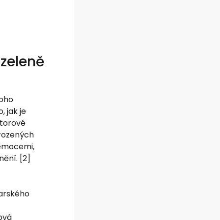
 zeleně
koho
 jak je
storové
řirozených
nemocemi,
ění. [2]
carského
ová