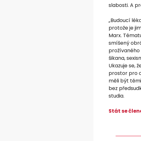
slabosti. A p
„Budoucí léka
protože je j
Marx. Tématu
smíšený obrá
prožívaného 
šikana, sexis
Ukazuje se, ž
prostor pro 
měli být těmi
bez předsudk
studia.
Stát se čle