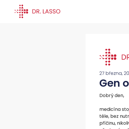
27 března, 2
Gen o
Dobrý den,
medicína stoj
těle, bez nut
příčinu, niko