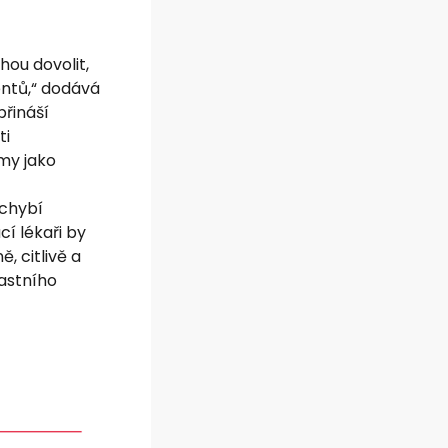
hou dovolit,
entů,“ dodává
přináší
ti
my jako
 chybí
í lékaři by
, citlivě a
lastního