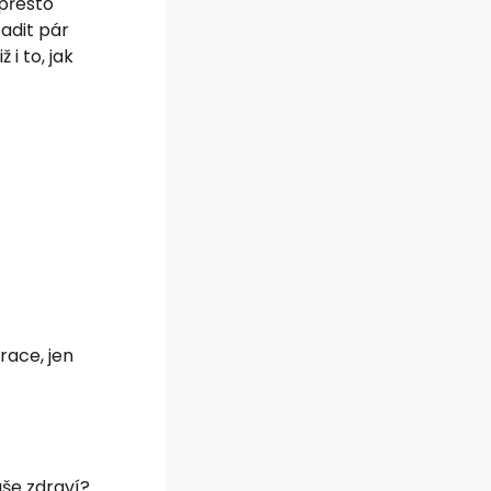
přesto
adit pár
i to, jak
race, jen
aše zdraví?