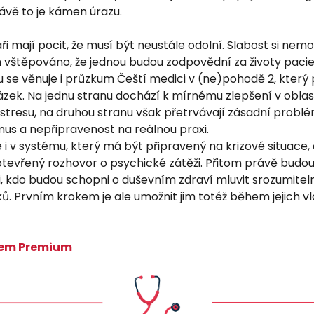
rávě to je kámen úrazu.
ři mají pocit, že musí být neustále odolní. Slabost si nemo
im vštěpováno, že jednou budou zodpovědní za životy paci
 se věnuje i průzkum Čeští medici v (ne)pohodě 2, který 
zek. Na jednu stranu dochází k mírnému zlepšení v oblas
stresu, na druhou stranu však přetrvávají zásadní problé
mus a nepřipravenost na reálnou praxi.
e i v systému, který má být připravený na krizové situace,
otevřený rozhovor o psychické zátěži. Přitom právě budouc
, kdo budou schopni o duševním zdraví mluvit srozumitelně
ů. Prvním krokem je ale umožnit jim totéž během jejich v
nem Premium