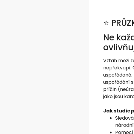
⭐️ PRŮ
Ne každ
ovlivňu
Vztah mezi ze
nepřekvapí. C
uspořádaná. N
uspořádání st
příčin (neúra
jako jsou kar
Jak studie 
Sledová
národní
Pomocí 