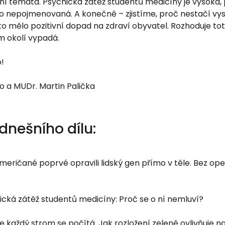
ní témata. Psychická zátěž studentů medicíny je vysoká, 
o nepojmenovaná. A konečně – zjistíme, proč nestačí vys
o mělo pozitivní dopad na zdraví obyvatel. Rozhoduje totiž 
m okolí vypadá.
!
o a MUDr. Martin Palička
nešního dílu:
Američané poprvé opravili lidský gen přímo v těle. Bez ope
ická zátěž studentů medicíny: Proč se o ní nemluví?
e každý strom se počítá. Jak rozložení zeleně ovlivňuje n