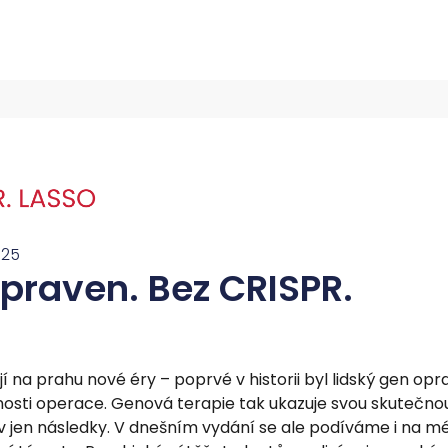
025
praven. Bez CRISPR.
í na prahu nové éry – poprvé v historii byl lidský gen op
nosti operace. Genová terapie tak ukazuje svou skutečnou s
liv jen následky. V dnešním vydání se ale podíváme i na mé