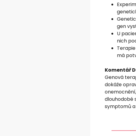
Experime
genetick
Genetick
gen vys
U pacie
nich po
Terapie 
má potv
Komentář Dr
Genová terapi
dokáže oprav
onemocnění, 
dlouhodobé s
symptomů a v