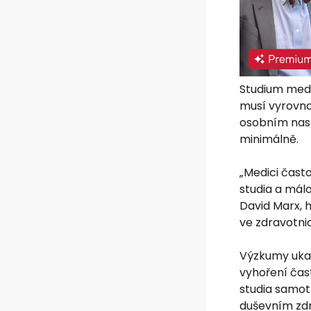
Studium medi
musí vyrovna
osobním nast
minimálně.
„Medici často
studia a málok
David Marx, 
ve zdravotni
Výzkumy ukaz
vyhoření čast
studia samot
duševním zdr