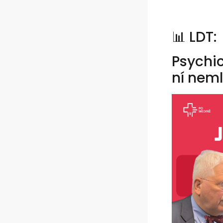
📊 LDT:
Psychic
ní neml