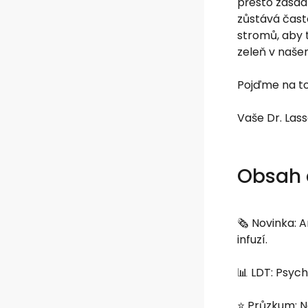
přesto zásad
zůstává čast
stromů, aby t
zeleň v naše
Pojďme na to
Vaše Dr. Lass
Obsah d
🗞️ Novinka: 
infuzí.
📊 LDT: Psych
⭐️ Průzkum: N