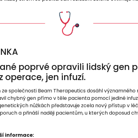
INKA
né poprvé opravili lidský gen p
z operace, jen infuzí.
ze společnosti Beam Therapeutics dosáhl významného m
vil chybný gen přímo v těle pacienta pomocí jediné infu
genetických nůžkách představuje zcela nový přístup v lé
poruch a přináší naději pacientům, u kterých doposud ch
ší informace: