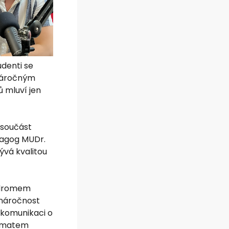
denti se
 náročným
 mluví jen
 součást
pedagog MUDr.
ývá kvalitou
yndromem
 náročnost
 komunikaci o
igmatem