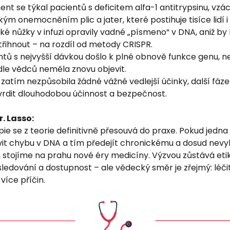
nt se týkal pacientů s deficitem alfa-1 antitrypsinu, vz
ým onemocněním plic a jater, které postihuje tisíce lidí i
é nůžky v infuzi opravily vadné „písmeno“ v DNA, aniž by
třihnout – na rozdíl od metody CRISPR.
ntů s nejvyšší dávkou došlo k plné obnově funkce genu, 
dle vědců neměla znovu objevit.
zatím nezpůsobila žádné vážné vedlejší účinky, další fáze
rdit dlouhodobou účinnost a bezpečnost.
. Lasso:
e se z teorie definitivně přesouvá do praxe. Pokud jedna 
it chybu v DNA a tím předejít chronickému a dosud nevy
stojíme na prahu nové éry medicíny. Výzvou zůstává etik
ledování a dostupnost – ale vědecký směr je zřejmý: léč
íce příčin.