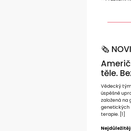
🗞️ NOV
Američa
těle. Be
Vědecký tým 
úspěšně upra
založená na 
genetických 
terapie. [1]
Nejdůležitěj