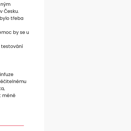
ácným
 v Česku.
 bylo třeba
nemoc by se u
 testování
infuze
léčitelnému
a,
it méně