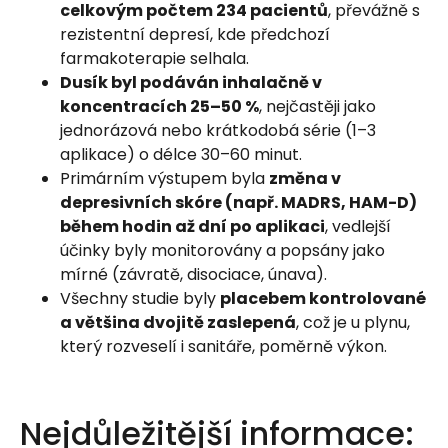
celkovým počtem 234 pacientů
, převážně s
rezistentní depresí, kde předchozí
farmakoterapie selhala.
Dusík byl podáván inhalačně v
koncentracích 25–50 %
, nejčastěji jako
jednorázová nebo krátkodobá série (1–3
aplikace) o délce 30–60 minut.
Primárním výstupem byla
změna v
depresivních skóre (např. MADRS, HAM-D)
během hodin až dní po aplikaci
, vedlejší
účinky byly monitorovány a popsány jako
mírné (závratě, disociace, únava).
Všechny studie byly
placebem kontrolované
a většina dvojitě zaslepená
, což je u plynu,
který rozveselí i sanitáře, poměrně výkon.
Nejdůležitější informace: