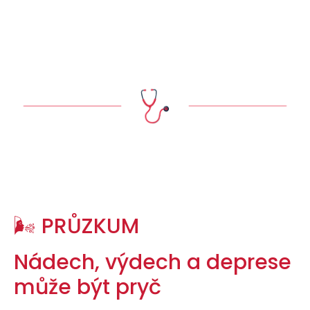
🌬️ PRŮZKUM
Nádech, výdech a deprese
může být pryč