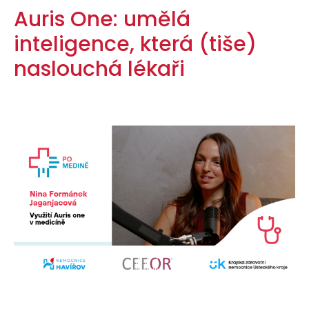
Auris One: umělá
inteligence, která (tiše)
naslouchá lékaři