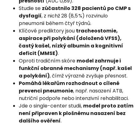
přesností
(AUC 0,89).
Studie se
zúčastnilo 328 pacientů po CMP s
dysfagií
, z nichž 28 (8,5 %) rozvinulo
pneumonii během čtyř týdnů.
Klíčové prediktory jsou
tracheostomie,
aspirace při polykání (doložená VFSS),
častý kašel, nízký albumin a kognitivní
deficit (MMSE)
.
Oproti tradičním skóre
model zahrnuje i
funkční obranné mechanismy (např. kašel
a polykání)
, čímž výrazně zvyšuje přesnost.
Pomáhá lékařům rozhodnout o cílené
prevenci pneumonie
, např. nasazení ATB,
nutriční podpoře nebo intenzivní rehabilitaci.
Jde o single-center studii,
model proto zatím
není připraven k plošnému nasazení bez
dalšího ověření
.