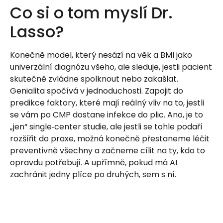
Co si o tom myslí Dr.
Lasso?
Konečně model, který nesází na věk a BMI jako
univerzální diagnózu všeho, ale sleduje, jestli pacient
skutečně zvládne spolknout nebo zakašlat.
Genialita spočívá v jednoduchosti. Zapojit do
predikce faktory, které mají reálný vliv na to, jestli
se vám po CMP dostane infekce do plic. Ano, je to
„jen“ single‑center studie, ale jestli se tohle podaří
rozšířit do praxe, možná konečně přestaneme léčit
preventivně všechny a začneme cílit na ty, kdo to
opravdu potřebují. A upřímně, pokud má AI
zachránit jedny plíce po druhých, sem s ní.