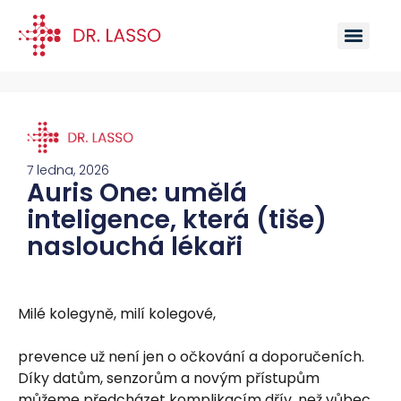
7 ledna, 2026
Auris One: umělá
inteligence, která (tiše)
naslouchá lékaři
Milé kolegyně, milí kolegové,
prevence už není jen o očkování a doporučeních.
Díky datům, senzorům a novým přístupům
můžeme předcházet komplikacím dřív, než vůbec