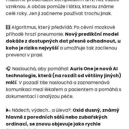
vzniknou. A občas pomůže i látka, kterou známe
celé roky. Jen ji začneme používat trochu jinak.
🧮 Algoritmus, který předvídá: Po cévní mozkové
příhodě hrozí pneumonie.
Nový predikční model
dokáže z dostupných dat přesně odhadnout, u
koho je riziko nejvyšší
a umožňuje tak zacílenou
prevenci v praxi.
🎧 Naslouchá, aby pomáhal:
Auris One je nová AI
technologie, která (na rozdíl od většiny jiných)
mlčí
. V pozadí tiše naslouchá a zaznamenává
komunikaci mezi lékařem a pacientem a pomáhá s
dokumentací i analýzou péče.
🌬️ Nádech, výdech… a úleva?:
Oxid dusný, známý
hlavně z porodních sálů nebo zubařských
ordinací, se znovu objevuje jako rychle