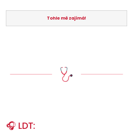
Tohle mě zajímá!
🎧 LDT: