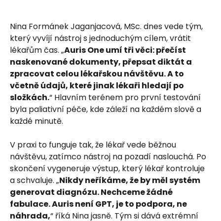
Nina Formánek Jaganjacová, MSc. dnes vede tým,
který vyvíjí nástroj s jednoduchým cílem, vrátit
lékařům čas. „
Auris One umí tři věci: přečíst
naskenované dokumenty, přepsat diktát a
zpracovat celou lékařskou návštěvu. A to
včetně údajů, které jinak lékaři hledají po
složkách.
“ Hlavním terénem pro první testování
byla paliativní péče, kde záleží na každém slově a
každé minutě.
V praxi to funguje tak, že lékař vede běžnou
návštěvu, zatímco nástroj na pozadí naslouchá. Po
skončení vygeneruje výstup, který lékař kontroluje
a schvaluje. „
Nikdy neříkáme, že by měl systém
generovat diagnózu. Nechceme žádné
fabulace. Auris není GPT, je to podpora, ne
náhrada,
“ říká Nina jasně. Tým si dává extrémní