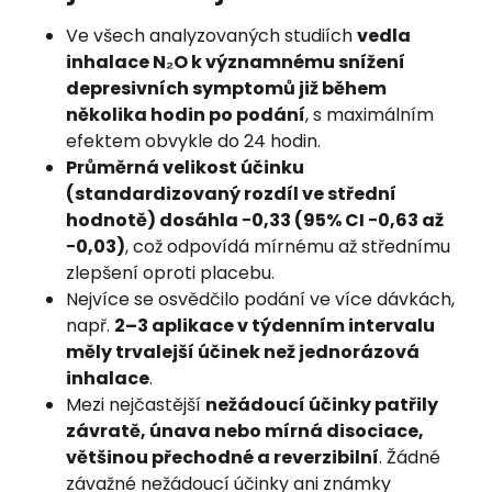
Ve všech analyzovaných studiích
vedla
inhalace N₂O k významnému snížení
depresivních symptomů již během
několika hodin po podání
, s maximálním
efektem obvykle do 24 hodin.
Průměrná velikost účinku
(standardizovaný rozdíl ve střední
hodnotě) dosáhla −0,33 (95% CI −0,63 až
−0,03)
, což odpovídá mírnému až střednímu
zlepšení oproti placebu.
Nejvíce se osvědčilo podání ve více dávkách,
např.
2–3 aplikace v týdenním intervalu
měly trvalejší účinek než jednorázová
inhalace
.
Mezi nejčastější
nežádoucí účinky patřily
závratě, únava nebo mírná disociace,
většinou přechodné a reverzibilní
. Žádné
závažné nežádoucí účinky ani známky