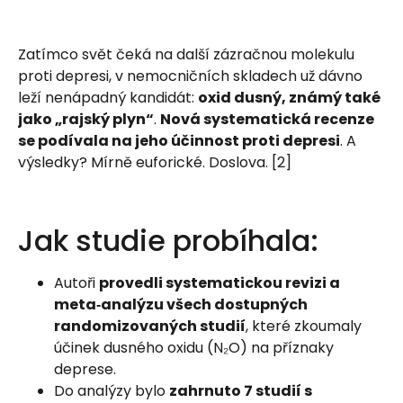
Zatímco svět čeká na další zázračnou molekulu
proti depresi, v nemocničních skladech už dávno
leží nenápadný kandidát:
oxid dusný, známý také
jako „rajský plyn“
.
Nová systematická recenze
se podívala na jeho účinnost proti depresi
. A
výsledky? Mírně euforické. Doslova. [2]
Jak studie probíhala:
Autoři
provedli systematickou revizi a
meta‑analýzu všech dostupných
randomizovaných studií
, které zkoumaly
účinek dusného oxidu (N₂O) na příznaky
deprese.
Do analýzy bylo
zahrnuto 7 studií s